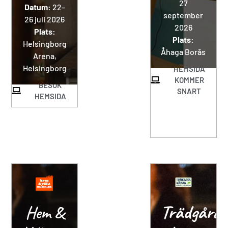
27
Datum:
22–
september
26 juli 2026
2026
Plats:
Plats:
Helsingborg
Åhaga Borås
Arena,
Helsingborg
HEMSIDA
KOMMER
BESÖK
SNART
HEMSIDA
Trädgård
Hem &