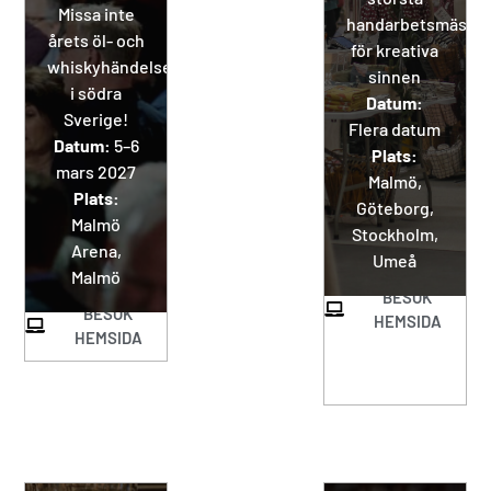
Missa inte
handarbetsmässa
årets öl- och
för kreativa
whiskyhändelse
sinnen
i södra
Datum:
Sverige!
Flera datum
Datum:
5–6
Plats:
mars 2027
Malmö,
Plats:
Göteborg,
Malmö
Stockholm,
Arena,
Umeå
Malmö
BESÖK
BESÖK
HEMSIDA
HEMSIDA