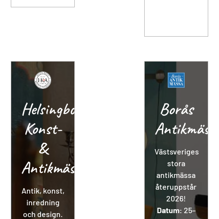
Helsingborgs
Borås
Konst-
Antikmäss
&
Västsveriges
Antikmässa
stora
antikmässa
återuppstår
Antik, konst,
2026!
inredning
Datum:
25–
och design.