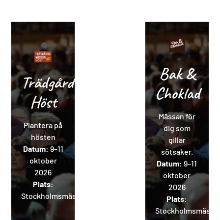
Bak &
Trädgårdsmässan
Choklad
Höst
Mässan för
Plantera på
dig som
hösten
gillar
Datum:
9–11
sötsaker.
oktober
Datum:
9–11
2026
oktober
Plats:
2026
Stockholmsmässan
Plats:
Stockholmsmässa