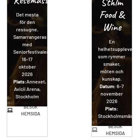
Sthlm
Food &
Det mesta
för den
Wine
ressugne.
Samarrangeras
En
med
helhetsupplevels
Seniorfestivalen.
som rymmer
16–17
smaker,
oktober
möten och
2026
kunskap.
Plats:
Annexet,
Datum:
6–7
Avicii Arena,
november
Stockholm
2026
BESÖK
Plats:
HEMSIDA
Stockholmsmässa
BESÖK
HEMSIDA