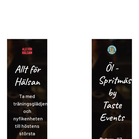
Öl -
Allt för
Spritmäss
Hälsan
by
Ta med
Taste
träningsglädjen
och
Events
nyfikenheten
till höstens
största