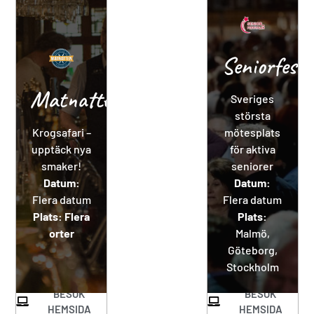
Seniorfesti
Matnatten
Sveriges
största
Krogsafari –
mötesplats
upptäck nya
för aktiva
smaker!
seniorer
Datum:
Datum:
Flera datum
Flera datum
Plats: Flera
Plats:
orter
Malmö,
Göteborg,
Stockholm
BESÖK
BESÖK
HEMSIDA
HEMSIDA