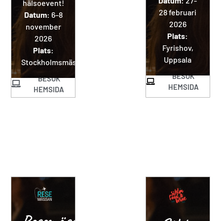
Datum:
27-
hälsoevent!
28 februari
Datum:
6–8
2026
november
Plats:
2026
Fyrishov,
Plats:
Uppsala
Stockholmsmässan
BESÖK
BESÖK
HEMSIDA
HEMSIDA
Resemässan