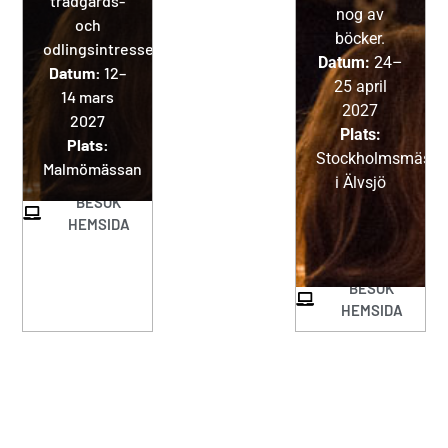
trädgårds-
nog av
och
böcker.
odlingsintresserade.
Datum:
24–
Datum:
12–
25 april
14 mars
2027
2027
Plats:
Plats:
Stockholmsmäss
Malmömässan
i Älvsjö
BESÖK
HEMSIDA
BESÖK
HEMSIDA