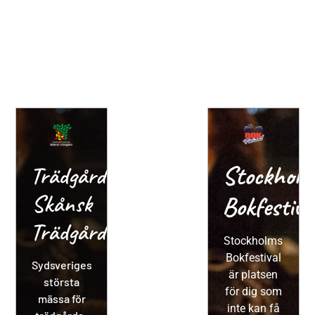
Stockholm
Trädgårdsmässan
Skånsk
Bokfestiva
Trädgård
Stockholms
Bokfestival
Sydsveriges
är platsen
största
för dig som
mässa för
inte kan få