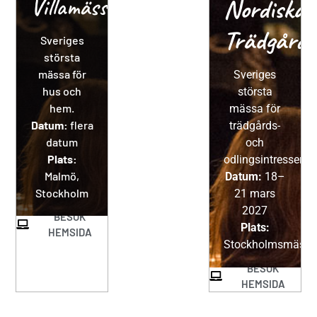
Villamässan
Nordiska
Trädgård
Sveriges
största
mässa för
Sveriges
hus och
största
hem.
mässa för
Datum:
flera
trädgårds-
datum
och
Plats:
odlingsintresserad
Malmö,
Datum:
18–
Stockholm
21 mars
2027
BESÖK
Plats:
HEMSIDA
Stockholmsmäss
BESÖK
HEMSIDA