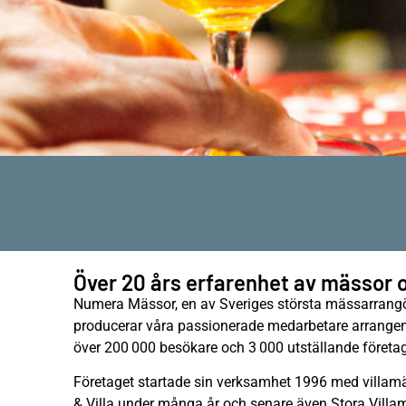
Över 20 års erfarenhet av mässor 
Numera Mässor, en av Sveriges största mässarrangör
producerar våra passionerade medarbetare arrangem
över 200 000 besökare och 3 000 utställande företag
Företaget startade sin verksamhet 1996 med villam
& Villa under många år och senare även Stora Vill