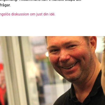
frågar.
ngslös diskussion om just din idé.