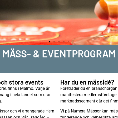
MÄSS- & EVENTPROGRAM
och stora events
Har du en mässidé?
er, finns i Malmö. Varje år
Företräder du en branschorgani
ang i hela landet som drar
manifestera medlemsföretagens
.
marknadssegment där det finn
ässor och vi arrangerade Hem
Vi på Numera Mässor kan mässm
amässan och Vår Trädgård –
fungerande och välbesökta ar